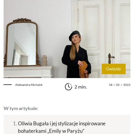
Gwiazdy
Aleksandra Michalik
18
/
02
/
2022
2 min.
W tym artykule:
Oliwia Bugała i jej stylizacje inspirowane
bohaterkami „Emily w Paryżu”