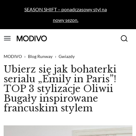
SEASON SHIFT – ponadczasowy styl na
nowy sezon.
MODIVO
›
Blog Runway
›
Gwiazdy
Ubierz się jak bohaterki
serialu „Emily in Paris”!
TOP 3 stylizacje Oliwii
Bugały inspirowane
francuskim stylem