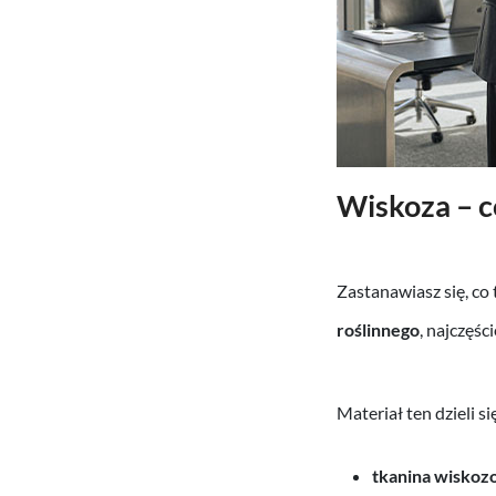
Wiskoza – c
Zastanawiasz się, co 
roślinnego
, najczęśc
Materiał ten dzieli si
tkanina wiskoz