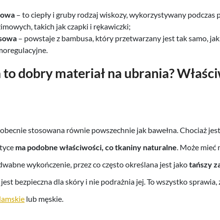
zowa
– to ciepły i gruby rodzaj wiskozy, wykorzystywany podczas 
imowych, takich jak czapki i rękawiczki;
sowa
– powstaje z bambusa, który przetwarzany jest tak samo, jak
moregulacyjne.
 to dobry materiał na ubrania? Właśc
 obecnie stosowana równie powszechnie jak bawełna. Chociaż jes
ktyce
ma podobne właściwości, co tkaniny naturalne
. Może mieć
jedwabne wykończenie, przez co często określana jest jako
tańszy z
est bezpieczna dla skóry i nie podrażnia jej. To wszystko sprawia, 
damskie
lub męskie.