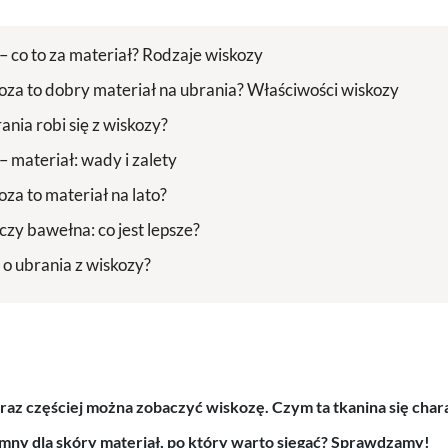
– co to za materiał? Rodzaje wiskozy
oza to dobry materiał na ubrania? Właściwości wiskozy
ania robi się z wiskozy?
– materiał: wady i zalety
za to materiał na lato?
czy bawełna: co jest lepsze?
 o ubrania z wiskozy?
raz częściej można zobaczyć wiskozę. Czym ta tkanina się char
mny dla skóry materiał, po który warto sięgać? Sprawdzamy!