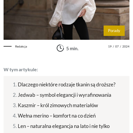
Porady
Redakcja
19
/
07
/
2024
5 min.
W tym artykule:
Dlaczego niektóre rodzaje tkanin są droższe?
Jedwab – symbol elegancji i wyrafinowania
Kaszmir – król zimowych materiałów
Wełna merino – komfort na co dzień
Len – naturalna elegancja na lato i nie tylko