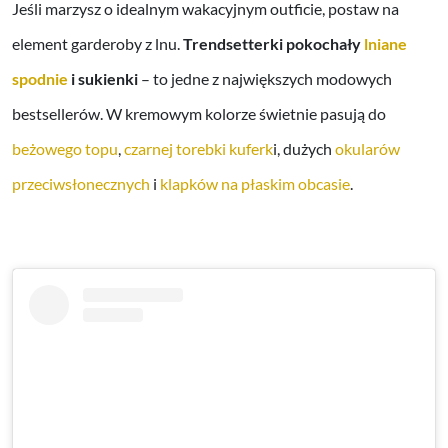
Jeśli marzysz o idealnym wakacyjnym outficie, postaw na
element garderoby z lnu.
Trendsetterki pokochały
lniane
spodnie
i sukienki
– to jedne z największych modowych
bestsellerów. W kremowym kolorze świetnie pasują do
beżowego topu
,
czarnej torebki kuferk
i, dużych
okularów
przeciwsłonecznych
i
klapków na płaskim obcasie
.