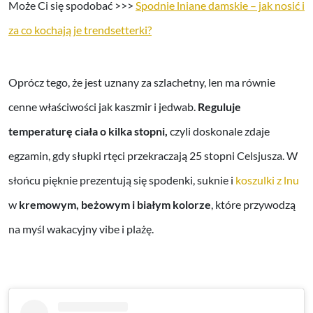
Może Ci się spodobać >>>
Spodnie lniane damskie – jak nosić i
za co kochają je trendsetterki?
Oprócz tego, że jest uznany za szlachetny, len ma równie
cenne właściwości jak kaszmir i jedwab.
Reguluje
temperaturę ciała o kilka stopni,
czyli doskonale zdaje
egzamin, gdy słupki rtęci przekraczają 25 stopni Celsjusza. W
słońcu pięknie prezentują się spodenki, suknie i
koszulki z lnu
w
kremowym, beżowym i białym kolorze
, które przywodzą
na myśl wakacyjny vibe i plażę.