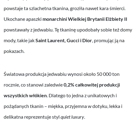
powstaje ta szlachetna tkanina, groziła nawet kara śmierci.
Ukochane apaszki
monarchini Wielkiej Brytanii Elżbiety II
powstawały z jedwabiu. Tę tkaninę upodobały sobie też domy
mody, takie jak
Saint Laurent, Gucci i Dior
, promując ją na
pokazach.
Światowa produkcja jedwabiu wynosi około 50 000 ton
rocznie, co stanowi zaledwie
0,2% całkowitej produkcji
wszystkich włókien
. Dlatego to jedna z unikatowych i
pożądanych tkanin – miękka, przyjemna w dotyku, lekka i
delikatna reprezentuje styl
quiet luxury
.