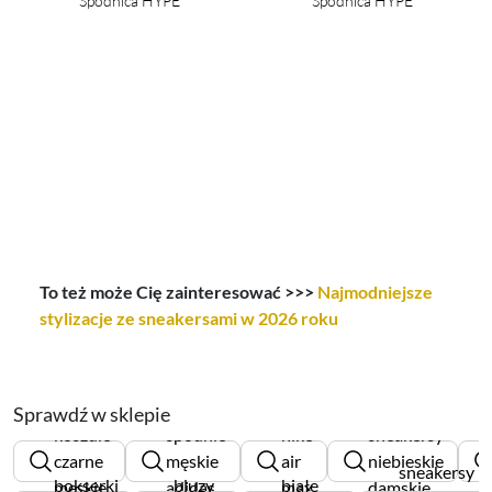
Spódnica HYPE
Spódnica HYPE
To też może Cię zainteresować >>>
Najmodniejsze
stylizacje ze sneakersami w 2026 roku
Sprawdź w sklepie
koszule
spodnie
nike
sneakersy
czarne
męskie
air
niebieskie
sneakersy
bokserki
bluzy
białe
męskie
adidas
max
damskie