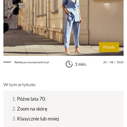
Porady
Redakcja runway.modivo.pl
20
/
08
/
2020
1 min.
W tym artykule:
Późne lata 70.
Zoom na skórę
Klasycznie lub mniej