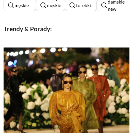
damskie
męskie
męskie
torebki
new
nike
pitbull
damskie
balance
Trendy & Porady: