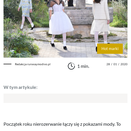
Hot marki
Redakcja runway.modivo.pl
28
/
01
/
2020
1 min.
W tym artykule:
Początek roku nierozerwanie łączy się z pokazami mody. To