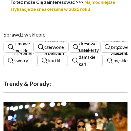
To też może Cię zainteresować >>>
Najmodniejsze
stylizacje ze sneakersami w 2026 roku
Sprawdź w sklepie
kurtki
spodnie
sneakersy
kozaki
zimowe
dresowe
czerwone
brązowe
sneakersy
męskie
szare
czerwone
volcano
spodnie
damskie
damskie
damskie
pitbull
męskie
swetry
kurtki
męskie
karl
damskie
męskie
lee
lagerfeld
Trendy & Porady: