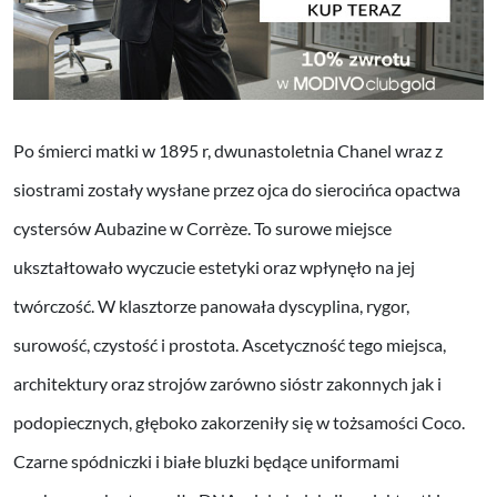
Po śmierci matki w 1895 r, dwunastoletnia Chanel wraz z
siostrami zostały wysłane przez ojca do sierocińca opactwa
cystersów Aubazine w Corrèze. To surowe miejsce
ukształtowało wyczucie estetyki oraz wpłynęło na jej
twórczość. W klasztorze panowała dyscyplina, rygor,
surowość, czystość i prostota. Ascetyczność tego miejsca,
architektury oraz strojów zarówno sióstr zakonnych jak i
podopiecznych, głęboko zakorzeniły się w tożsamości Coco.
Czarne spódniczki i białe bluzki będące uniformami