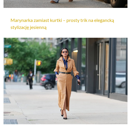
Marynarka zamiast kurtki – prosty trik na elegancką
stylizację jesienną