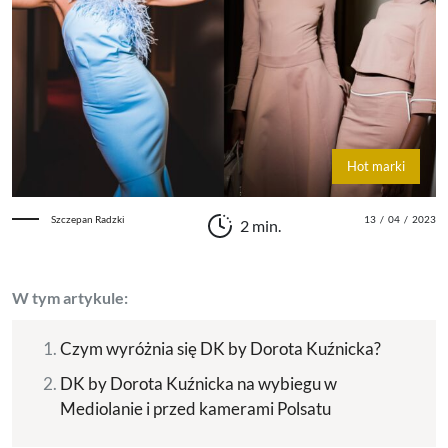
Hot marki
Szczepan Radzki
13
/
04
/
2023
2 min.
W tym artykule:
Czym wyróżnia się DK by Dorota Kuźnicka?
DK by Dorota Kuźnicka na wybiegu w
Mediolanie i przed kamerami Polsatu