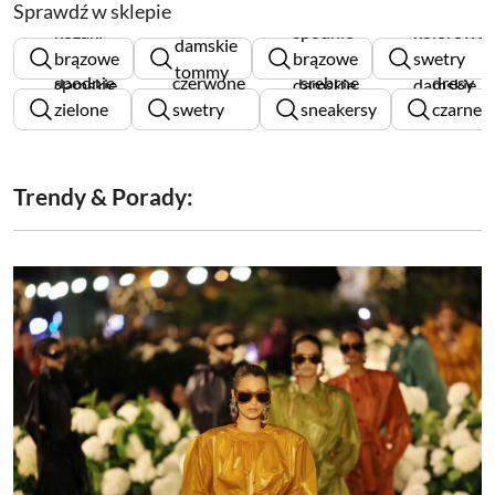
Sprawdź w sklepie
torebki
kozaki
spodnie
kolorowe
damskie
brązowe
brązowe
swetry
tommy
spodnie
czerwone
srebrne
dresy
damskie
damskie
damskie
hilfiger
zielone
swetry
sneakersy
czarne
damskie
damskie
damskie
męskie
Trendy & Porady: