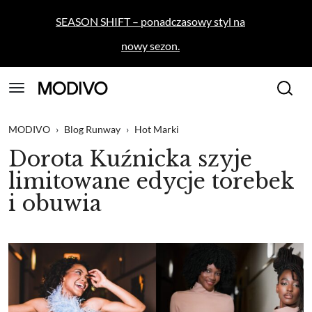
SEASON SHIFT – ponadczasowy styl na
nowy sezon.
MODIVO
›
Blog Runway
›
Hot Marki
Dorota Kuźnicka szyje
limitowane edycje torebek
i obuwia