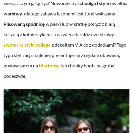
wiesz, z czym ją łączyć? Nowoczesny
schoolgirl style
uwielbia
warstwy
, dlatego zabawa fasonami jest tutaj wskazana.
Plisowaną spódnicę
w paski lub w kratkę połącz z białą
koszulą z kołnierzykiem, a na wierzch załóż oversizowy
sweter w stylu college
z dekoltem V. A co z dodatkami? Tego
typu stylizacja najlepiej prezentuje się z ciężkim obuwiem,
postaw zatem na
Martensy
lub chunky boots na grubej
podeszwie.