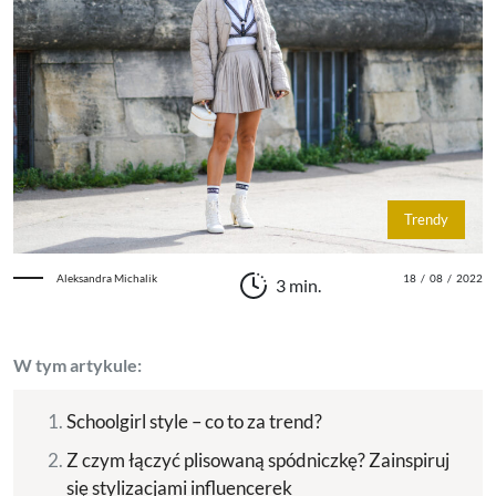
Trendy
Aleksandra Michalik
18
/
08
/
2022
3 min.
W tym artykule:
Schoolgirl style – co to za trend?
Z czym łączyć plisowaną spódniczkę? Zainspiruj
się stylizacjami influencerek