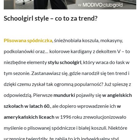
Schoolgirl style – co to za trend?
Plisowana spódniczka
, śnieżnobiała koszula, mokasyny,
podkolanówki oraz… kolorowe kardigany z dekoltem V – to
niezbędne elementy
stylu schoolgirl
, który wraca do łask w
tym sezonie. Zastanawiasz się, gdzie narodził się ten trend i
dzięki czemu zyskał tak ogromną popularność? Już spieszę z
odpowiedzią. Pierwsze
mundurki
pojawiły się
w angielskich
szkołach w latach 60
., ale dopiero wprowadzenie ich
w
amerykańskich liceach
w 1996 roku zrewolucjonizowało
myślenie o plisowanej spódniczce i białej koszuli. Niektóre
uczennice twierdziły, że zabija to ich indywidualny styl,