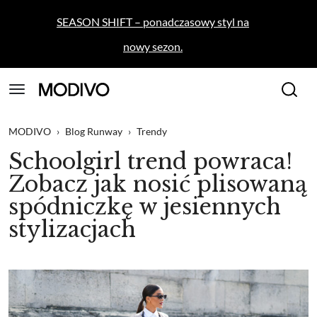
SEASON SHIFT – ponadczasowy styl na
nowy sezon.
MODIVO
›
Blog Runway
›
Trendy
Schoolgirl trend powraca!
Zobacz jak nosić plisowaną
spódniczkę w jesiennych
stylizacjach