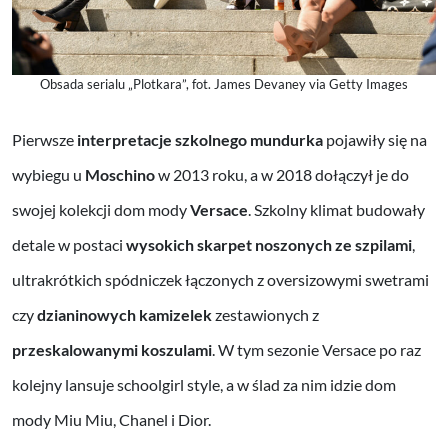
Obsada serialu „Plotkara”, fot. James Devaney via Getty Images
Pierwsze
interpretacje szkolnego mundurka
pojawiły się na
wybiegu u
Moschino
w 2013 roku, a w 2018 dołączył je do
swojej kolekcji dom mody
Versace
. Szkolny klimat budowały
detale w postaci
wysokich skarpet noszonych ze szpilami
,
ultrakrótkich spódniczek łączonych z oversizowymi swetrami
czy
dzianinowych kamizelek
zestawionych z
przeskalowanymi koszulami
. W tym sezonie Versace po raz
kolejny lansuje schoolgirl style, a w ślad za nim idzie dom
mody Miu Miu, Chanel i Dior.