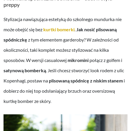
preppy
Stylizacja nawiązująca estetyką do szkolnego mundurka nie
może obejść się bez
kurtki bomerki
.
Jak nosić plisowaną
spódniczkę
z tym elementem garderoby? W zależności od
okoliczności, taki komplet możesz stylizować na kilka
sposobów. W wersji casualowej
mikromini
połącz z golfem i
satynową bomberką
. Jeśli chcesz stworzyć look rodem z ulic
Kopenhagi, postaw na
plisowaną spódnicę z niskim stanem
i
dobierz do niej top odsłaniający brzuch oraz oversizową
kurtkę bomber ze skóry.