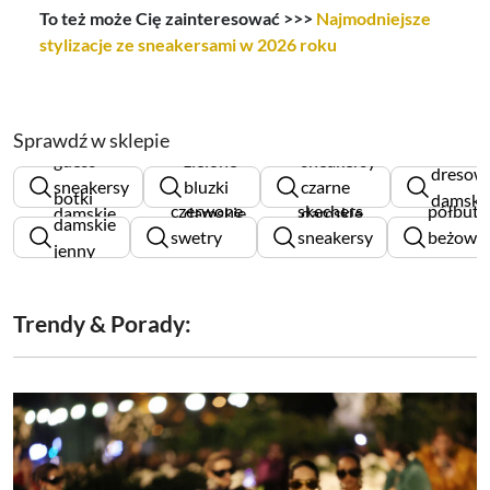
To też może Cię zainteresować >>>
Najmodniejsze
stylizacje ze sneakersami w 2026 roku
Sprawdź w sklepie
spodni
guess
zielone
sneakersy
dresow
sneakersy
bluzki
czarne
botki
damski
czerwone
skechers
półbuty
damskie
damskie
damskie
damskie
nike
swetry
sneakersy
beżowe
jenny
damskie
damskie
damskie
fairy
Trendy & Porady: