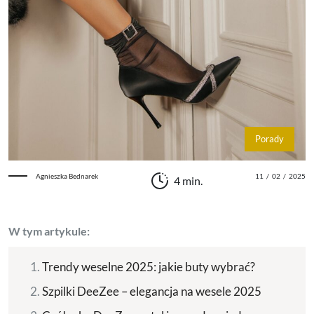
Porady
Agnieszka Bednarek
11
/
02
/
2025
4 min.
W tym artykule:
Trendy weselne 2025: jakie buty wybrać?
Szpilki DeeZee – elegancja na wesele 2025