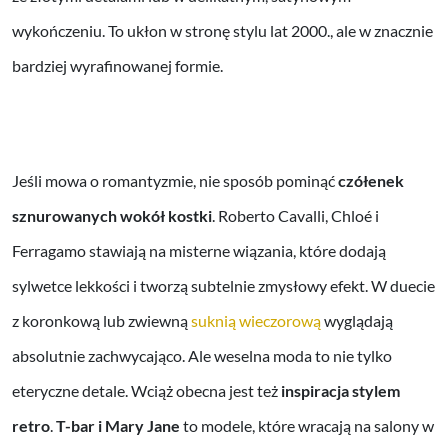
wykończeniu. To ukłon w stronę stylu lat 2000., ale w znacznie
bardziej wyrafinowanej formie.
Jeśli mowa o romantyzmie, nie sposób pominąć
czółenek
sznurowanych wokół kostki
. Roberto Cavalli, Chloé i
Ferragamo stawiają na misterne wiązania, które dodają
sylwetce lekkości i tworzą subtelnie zmysłowy efekt. W duecie
z koronkową lub zwiewną
suknią wieczorową
wyglądają
absolutnie zachwycająco. Ale weselna moda to nie tylko
eteryczne detale. Wciąż obecna jest też
inspiracja stylem
retro
.
T-bar i Mary Jane
to modele, które wracają na salony w