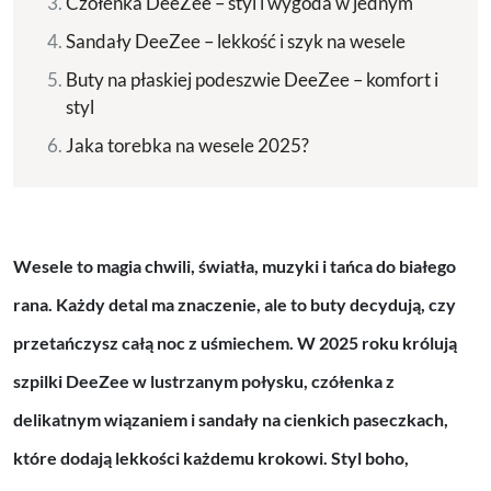
Czółenka DeeZee – styl i wygoda w jednym
Sandały DeeZee – lekkość i szyk na wesele
Buty na płaskiej podeszwie DeeZee – komfort i
styl
Jaka torebka na wesele 2025?
Wesele to magia chwili, światła, muzyki i tańca do białego
rana. Każdy detal ma znaczenie, ale to buty decydują, czy
przetańczysz całą noc z uśmiechem. W 2025 roku królują
szpilki DeeZee w lustrzanym połysku, czółenka z
delikatnym wiązaniem i sandały na cienkich paseczkach,
które dodają lekkości każdemu krokowi. Styl boho,