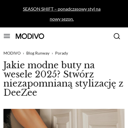
SEASON SHIFT – ponadczasowy styl na
nowy sezon.
MODIVO
›
Blog Runway
›
Porady
Jakie modne buty na
wesele 2025? Stwórz
niezapomnianą stylizację z
DeeZee