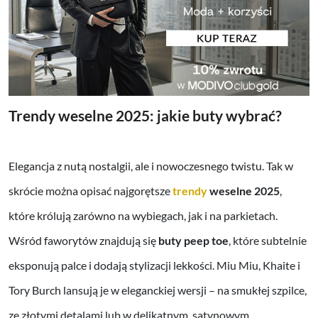
Trendy weselne 2025: jakie buty wybrać?
Elegancja z nutą nostalgii, ale i nowoczesnego twistu. Tak w
skrócie można opisać najgorętsze
trendy
weselne 2025
,
które królują zarówno na wybiegach, jak i na parkietach.
Wśród faworytów znajdują się
buty peep toe
, które subtelnie
eksponują palce i dodają stylizacji lekkości. Miu Miu, Khaite i
Tory Burch lansują je w eleganckiej wersji – na smukłej szpilce,
ze złotymi detalami lub w delikatnym, satynowym