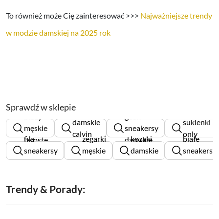
To również może Cię zainteresować >>>
Najważniejsze trendy
w modzie damskiej na 2025 rok
Sprawdź w sklepie
torebki
bluzy
geox
damskie
sukienki
męskie
sneakersy
calvin
only
fila
zegarki
kozaki
białe
lacoste
damskie
klein
sneakersy
męskie
damskie
sneakersy
damskie
diesel
deezee
męskie
Trendy & Porady: