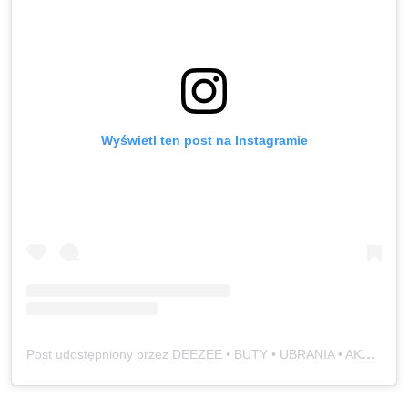
Wyświetl ten post na Instagramie
Post udostępniony przez DEEZEE • BUTY • UBRANIA • AKCESORIA (@deezee)