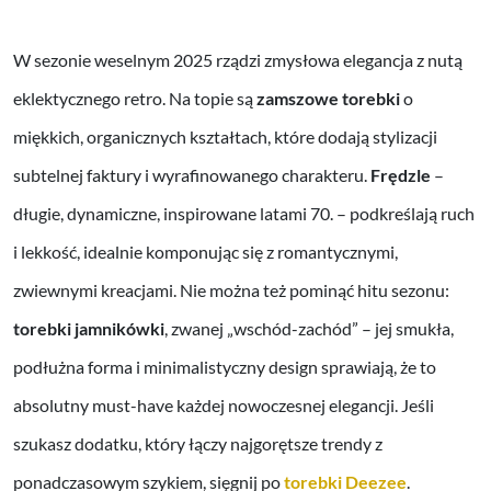
W sezonie weselnym 2025 rządzi zmysłowa elegancja z nutą
eklektycznego retro. Na topie są
zamszowe torebki
o
miękkich, organicznych kształtach, które dodają stylizacji
subtelnej faktury i wyrafinowanego charakteru.
Frędzle
–
długie, dynamiczne, inspirowane latami 70. – podkreślają ruch
i lekkość, idealnie komponując się z romantycznymi,
zwiewnymi kreacjami. Nie można też pominąć hitu sezonu:
torebki jamnikówki
, zwanej „wschód-zachód” – jej smukła,
podłużna forma i minimalistyczny design sprawiają, że to
absolutny must-have każdej nowoczesnej elegancji. Jeśli
szukasz dodatku, który łączy najgorętsze trendy z
ponadczasowym szykiem, sięgnij po
torebki Deezee
.