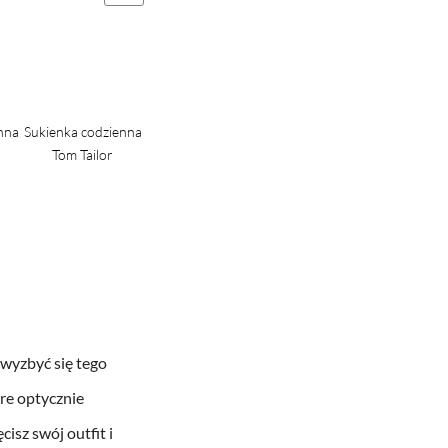
nna
Sukienka codzienna
Sukienka codzienna
Tom Tailor
Tom Tailor
 wyzbyć się tego
re optycznie
sz swój outfit i