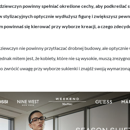
h dziewczyn powinny spełniać określone cechy, aby podkreślać
 stylizacyjnych optycznie wydłużysz figurę i zwiększysz pewno
 powinnaś się kierować przy wyborze kreacji, a czego zdecyd
 dziewczyn nie powinny przytłaczać drobnej budowy, ale optycznie
ednak mitem jest, że kobiety, które nie są wysokie, muszą zrezygn
co zwrócić uwagę przy wyborze sukienki i znajdź swoją wymarzoną