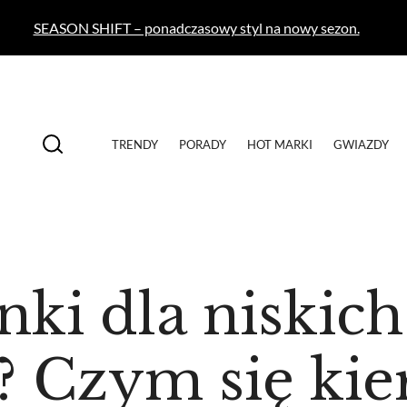
SEASON SHIFT – ponadczasowy styl na nowy sezon.
TRENDY
PORADY
HOT MARKI
GWIAZDY
nki dla niskich
? Czym się kie