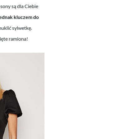
sony są dla Ciebie
ednak kluczem do
muklić sylwetkę.
ięte ramiona!