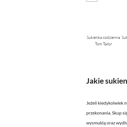
codzienna
Sukienka codzienna
Sukienka codzienna
Sukienka codzienna
Su
ailor
Tom Tailor
Tom Tailor
Tom Tailor
Jakie sukien
Jeżeli kiedykolwiek 
przekonania. Skup si
wysmuklą oraz wydłuż