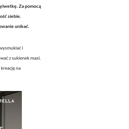
 sylwetkę. Za pomocą
ść siebie.
owanie unikać.
 wysmuklać i
ować z sukienek maxi.
 kreację na