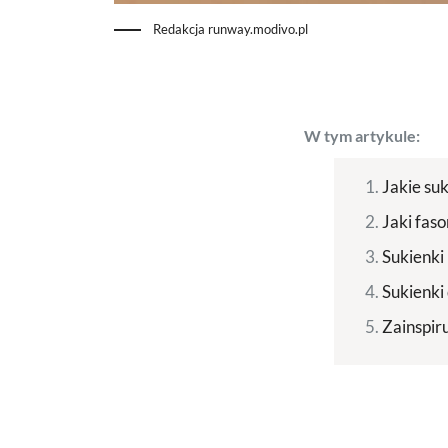
Redakcja runway.modivo.pl
W tym artykule:
Jakie suk
Jaki faso
Sukienki 
Sukienki 
Zainspiru