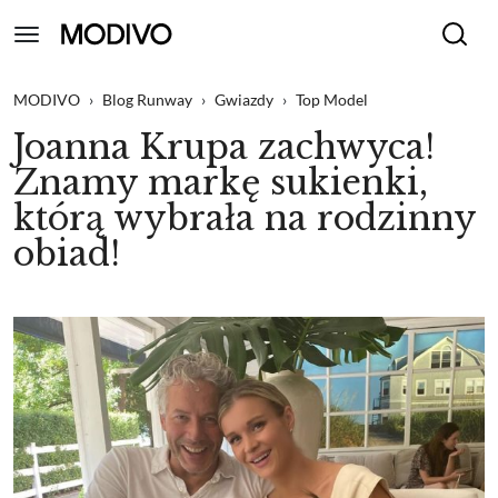
MODIVO
›
Blog Runway
›
Gwiazdy
›
Top Model
Joanna Krupa zachwyca!
Znamy markę sukienki,
którą wybrała na rodzinny
obiad!