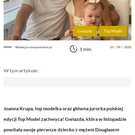
Gwiazdy
Top Model
Redakcja runway.modivo.pl
10
/
09
/
2020
1 min.
W tym artykule:
Joanna Krupa, top modelka oraz główna jurorka polskiej
edycji Top Model zachwyca! Gwiazda, która w listopadzie
powitała swoje pierwsze dziecko z mężem Douglasem