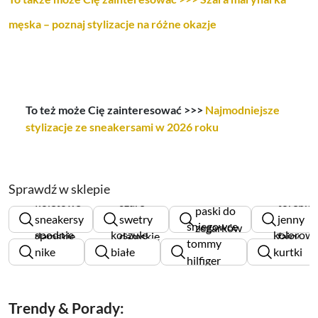
męska – poznaj stylizacje na różne okazje
To też może Cię zainteresować >>>
Najmodniejsze
stylizacje ze sneakersami w 2026 roku
Sprawdź w sklepie
fioletowe
szare
torebki
paski do
sneakersy
swetry
jenny
śniegowce
zegarków
spodnie
koszule
kolorow
damskie
damskie
fairy
tommy
nike
białe
kurtki
hilfiger
damskie
damskie
damskie
damskie
Trendy & Porady: