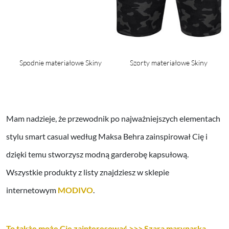
n
Spodnie materiałowe Skiny
Szorty materiałowe Skiny
Mam nadzieje, że przewodnik po najważniejszych elementach
stylu smart casual według Maksa Behra zainspirował Cię i
dzięki temu stworzysz modną garderobę kapsułową.
Wszystkie produkty z listy znajdziesz w sklepie
internetowym
MODIVO
.
To także może Cię zainteresować >>> Szara marynarka