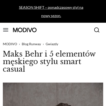
SEASON SHIFT – ponadczasowy styl na
nowy sezon.
MODIVO
›
Blog Runway
›
Gwiazdy
Maks Behr i 5 elementów
męskiego stylu smart
casual