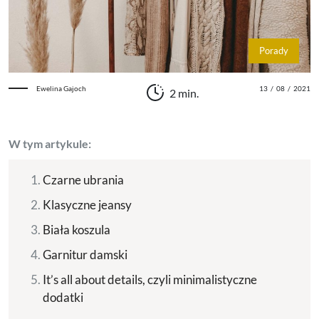
Porady
Ewelina Gajoch
13
/
08
/
2021
2 min.
W tym artykule:
Czarne ubrania
Klasyczne jeansy
Biała koszula
Garnitur damski
It’s all about details, czyli minimalistyczne
dodatki