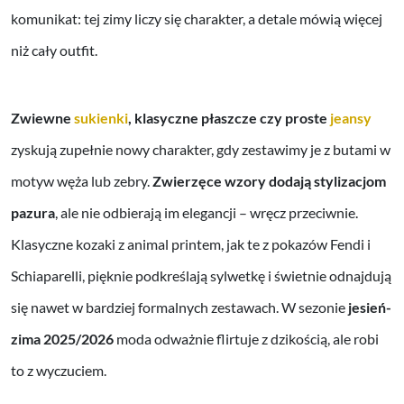
komunikat: tej zimy liczy się charakter, a detale mówią więcej
niż cały outfit.
Zwiewne
sukienki
, klasyczne płaszcze czy proste
jeansy
zyskują zupełnie nowy charakter, gdy zestawimy je z butami w
motyw węża lub zebry.
Zwierzęce wzory dodają stylizacjom
pazura
, ale nie odbierają im elegancji – wręcz przeciwnie.
Klasyczne kozaki z animal printem, jak te z pokazów Fendi i
Schiaparelli, pięknie podkreślają sylwetkę i świetnie odnajdują
się nawet w bardziej formalnych zestawach. W sezonie
jesień-
zima 2025/2026
moda odważnie flirtuje z dzikością, ale robi
to z wyczuciem.