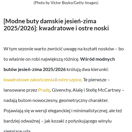
(Photo by Victor Boyko/Getty Images)
[Modne buty damskie jesień-zima
2025/2026]: kwadratowe i ostre noski
W tym sezonie warto zwrócić uwagę na kształt nosków – bo
to właśnie on robi największą różnicę.
Wśród modnych
butów jesień-zima 2025/2026
królują dwa kierunki:
kwadratowe zakończenia
i
ostre szpice
. Te pierwsze –
lansowane przez
Pradę
, Givenchy, Alaïę i Stellę McCartney –
nadają butom nowoczesny, geometryczny charakter.
Pojawiają się w wersji eleganckiej i minimalistycznej, ale też
bardziej odważnej – jak kozaki z połyskującego winylu
sięgające uda.