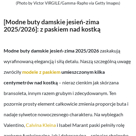
(Photo by Victor VIRGILE/Gamma-Rapho via Getty Images)
[Modne buty damskie
jesień-zima
2025/2026]: z paskiem nad kostką
Modne buty damskie jesień-zima 2025/2026
zaskakują
wyrafinowaną elegancją i siłą detalu. Naszą szczególną uwagę
zwróciły
modele z paskiem
umieszczonym kilka
centymetrów nad kostką
– nieraz cienkim jak skórzana
bransoleta, innym razem grubym i zdecydowanym. Ten
pozornie prosty element całkowicie zmienia proporcje buta i
nadaje sylwetce nowoczesnego charakteru. Na wybiegach
Valentino,
Calvina Kleina
i Isabel Marant paski pełniły rolę
zarówno funkcjonalną, jak i dekoracyjną – spinając cholewkę,