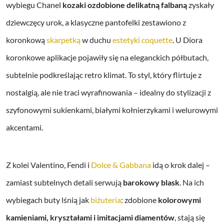
wybiegu Chanel
kozaki ozdobione delikatną falbaną
zyskały
dziewczęcy urok, a klasyczne pantofelki zestawiono z
koronkową
skarpetką
w duchu
estetyki coquette
. U Diora
koronkowe aplikacje pojawiły się na eleganckich półbutach,
subtelnie podkreślając retro klimat. To styl, który flirtuje z
nostalgią, ale nie traci wyrafinowania – idealny do stylizacji z
szyfonowymi sukienkami, białymi kołnierzykami i welurowymi
akcentami.
Z kolei Valentino, Fendi i
Dolce & Gabbana
idą o krok dalej –
zamiast subtelnych detali serwują
barokowy blask
. Na ich
wybiegach buty lśnią jak
biżuteria
: zdobione
kolorowymi
kamieniami, kryształami i imitacjami diamentów
, stają się