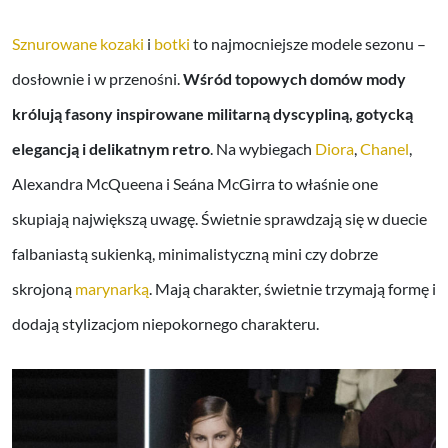
Sznurowane kozaki
i
botki
to najmocniejsze modele sezonu –
dosłownie i w przenośni.
Wśród topowych domów mody
królują fasony inspirowane militarną dyscypliną, gotycką
elegancją i delikatnym retro
. Na wybiegach
Diora
,
Chanel
,
Alexandra McQueena i Seána McGirra to właśnie one
skupiają największą uwagę. Świetnie sprawdzają się w duecie
falbaniastą sukienką, minimalistyczną mini czy dobrze
skrojoną
marynarką
. Mają charakter, świetnie trzymają formę i
dodają stylizacjom niepokornego charakteru.