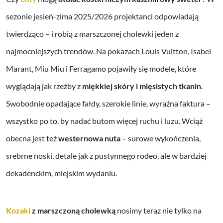
sezonie jesień-zima 2025/2026 projektanci odpowiadają
twierdząco – i robią z marszczonej cholewki jeden z
najmocniejszych trendów. Na pokazach Louis Vuitton, Isabel
Marant, Miu Miu i Ferragamo pojawiły się modele, które
wyglądają jak rzeźby z
miękkiej skóry i mięsistych tkanin
.
Swobodnie opadające fałdy, szerokie linie, wyraźna faktura –
wszystko po to, by nadać butom więcej ruchu i luzu. Wciąż
obecna jest też
westernowa nuta
– surowe wykończenia,
srebrne noski, detale jak z pustynnego rodeo, ale w bardziej
dekadenckim, miejskim wydaniu.
Kozaki
z marszczoną cholewką
nosimy teraz nie tylko na