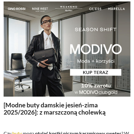
[Modne buty damskie jesień-zima
2025/2026]: z marszczoną cholewką
Czy
buty
mogą
otulać kostki niczym kaszmirowy sweter
? W