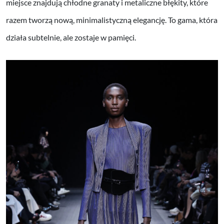
miejsce znajdują chłodne granaty i metaliczne błękity, które
razem tworzą nową, minimalistyczną elegancję. To gama, która
działa subtelnie, ale zostaje w pamięci.