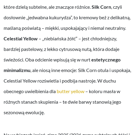
które dzielą subtelne, ale znaczące różnice.
Silk Corn
, czyli
dosłownie „jedwabna kukurydza”, to kremowy beż z delikatną,
maślaną poświatą – miękki, uspokajający i niemal neutralny.
Celestial Yellow
– „niebiańska żółć” – jest chłodniejszy,
bardziej pastelowy, z lekko cytrusową nutą, która dodaje
świeżości. Oba odcienie wpisują się w nurt
estetycznego
minimalizmu
, ale niosą inne emocje: Silk Corn otula i uspokaja,
Celestial Yellow rozświetla i podbija nastroje. W duchu
obecnego uwielbienia dla
butter yellow
– koloru masła w
różnych stanach skupienia – te dwie barwy stanowią jego
sezonową ewolucję.
Na wybiegach jesień-zima 2025/2026 gama subtelnych żółci i