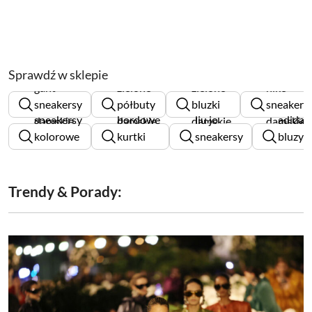
Sprawdź w sklepie
gant
zielone
zielone
nike
sneakersy
półbuty
bluzki
sneakers
sneakersy
bordowe
liu jo
adidas
damskie
damskie
damskie
damskie
kolorowe
kurtki
sneakersy
bluzy
damskie
damskie
damskie
męskie
Trendy & Porady: