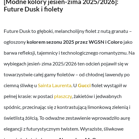
[Modne kolory jesień-zima 2025/2026]:
Future Dusk i fiolety
Future Dusk to głęboki, melancholijny fiolet z nutą granatu –
ogłoszony
kolorem sezonu 2025 przez WGSN i Coloro
jako
barwa refleksji, tajemnicy i technologicznego romantyzmu. Na
wybiegach jesień-zima 2025/2026 ten odcień pojawił się w
towarzystwie całej gamy fioletów – od chłodnej lawendy po
ciemną śliwkę u
Sainta Laurenta
. U
Gucci
fiolet wystąpił w
pełnej krasie: w postaci
płaszczy
, żakietów i jedwabnych
spódnic, przecinając się z kontrastującą limonkową zielenią i
świetlistą żółcią. To odważne zestawienie wprowadziło aurę
elegancji z futurystycznym twistem. Wyraziste, śliwkowe