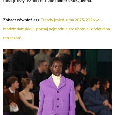
tonacje były też obecne u
Alexandera McQueena.
Zobacz również >>>
Trendy jesień-zima 2025/2026 w
modzie damskiej – poznaj najmodniejsze ubrania i dodatki na
ten sezon!