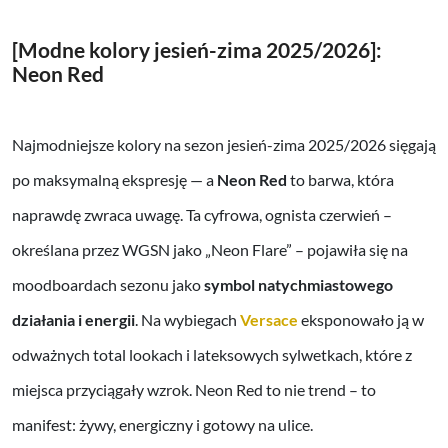
[Modne kolory jesień-zima 2025/2026]:
Neon Red
Najmodniejsze kolory na sezon jesień-zima 2025/2026 sięgają
po maksymalną ekspresję — a
Neon Red
to barwa, która
naprawdę zwraca uwagę. Ta cyfrowa, ognista czerwień –
określana przez WGSN jako „Neon Flare” – pojawiła się na
moodboardach sezonu jako
symbol natychmiastowego
działania i energii
. Na wybiegach
Versace
eksponowało ją w
odważnych total lookach i lateksowych sylwetkach, które z
miejsca przyciągały wzrok. Neon Red to nie trend – to
manifest: żywy, energiczny i gotowy na ulice.