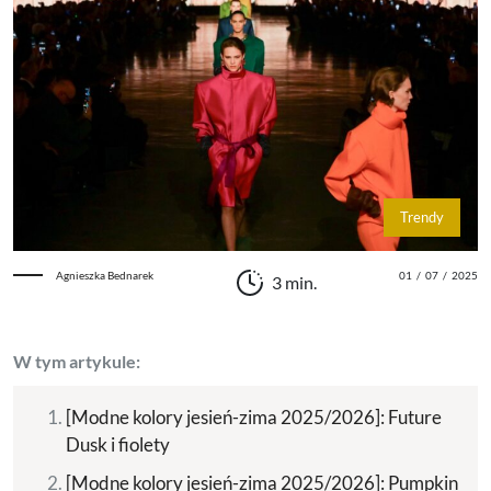
Trendy
Agnieszka Bednarek
01
/
07
/
2025
3 min.
W tym artykule:
[Modne kolory jesień-zima 2025/2026]: Future
Dusk i fiolety
[Modne kolory jesień-zima 2025/2026]: Pumpkin