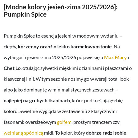
[Modne kolory jesień-zima 2025/2026]:
Pumpkin Spice
Pumpkin Spice to esencja jesieni w modowym wydaniu –
ciepły,
korzenny oranż o lekko karmelowym tonie
. Na
wybiegach jesień-zima 2025/2026 pojawił się u
Max Mary
i
Chet Lo
, otulając sylwetki miękkimi dzianinami i płaszczami o
klasycznej linii. W tym sezonie nosimy go w wersji total look
albo jako dominantę w minimalistycznych zestawach –
najlepiej na grubych tkaninach
, które podkreślają głębię
koloru. Świetnie wygląda w zestawieniu z klasycznymi
fasonami: oversize’owym
golfem
, prostym trenczem czy
wełnianą spódnicą
midi. To kolor, który
dobrze radzi sobie