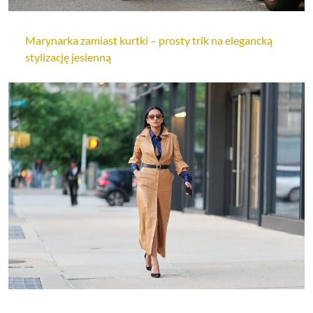
Marynarka zamiast kurtki – prosty trik na elegancką
stylizację jesienną