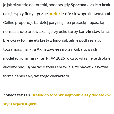
je jak biżuterię do torebki, podczas gdy
Sportmax idzie o krok
dalej i łączy florystyczne
breloki
z efektownymi chwostami.
Céline proponuje bardziej paryską interpretację – apaszkę
nonszalancko przewiązaną przy uchu torby.
Lanvin stawia na
breloki w formie etykiety z logo
, subtelnie podkreślając
tożsamość marki, a
Akris zawiesza przy kobaltowych
modelach charmsy-literki
. W 2026 roku to właśnie te drobne
akcenty budują narrację stylu i sprawiają, że nawet klasyczna
forma nabiera wyrazistego charakteru.
Zobacz też >>>
Brelok do torebki: najmodniejszy dodatek w
stylizacjach it-girls