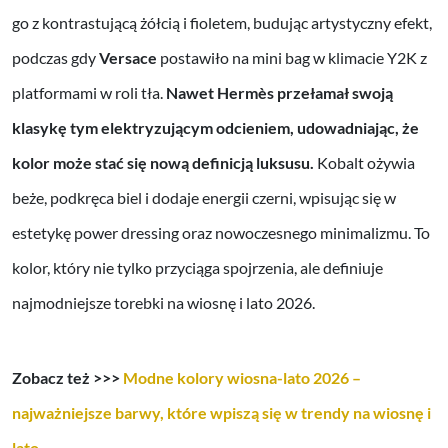
go z kontrastującą żółcią i fioletem, budując artystyczny efekt,
podczas gdy
Versace
postawiło na mini bag w klimacie Y2K z
platformami w roli tła.
Nawet Hermès przełamał swoją
klasykę tym elektryzującym odcieniem, udowadniając, że
kolor może stać się nową definicją luksusu.
Kobalt ożywia
beże, podkręca biel i dodaje energii czerni, wpisując się w
estetykę power dressing oraz nowoczesnego minimalizmu. To
kolor, który nie tylko przyciąga spojrzenia, ale definiuje
najmodniejsze torebki na wiosnę i lato 2026.
Zobacz też >>>
Modne kolory wiosna-lato 2026 –
najważniejsze barwy, które wpiszą się w trendy na wiosnę i
lato