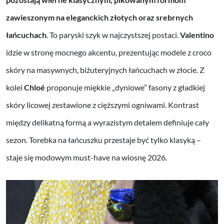
zawieszonym na eleganckich złotych oraz srebrnych
łańcuchach
. To paryski szyk w najczystszej postaci.
Valentino
idzie w stronę mocnego akcentu, prezentując modele z croco
skóry na masywnych, biżuteryjnych łańcuchach w złocie. Z
kolei
Chloé
proponuje miękkie „dyniowe” fasony z gładkiej
skóry licowej zestawione z cięższymi ogniwami. Kontrast
między delikatną formą a wyrazistym detalem definiuje cały
sezon. Torebka na łańcuszku przestaje być tylko klasyką –
staje się modowym must-have na wiosnę 2026.