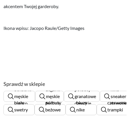
akcentem Twojej garderoby.
Ikona wpisu: Jacopo Raule/Getty Images
Sprawdź w sklepie
bokserki
zegarki
półbuty
nike
męskie
męskie
granatowe
sneakers
białe
półbuty
bluzy
czerwone
umbro
festina
damskie
damskie
swetry
beżowe
nike
trampki
damskie
damskie
damskie
damskie