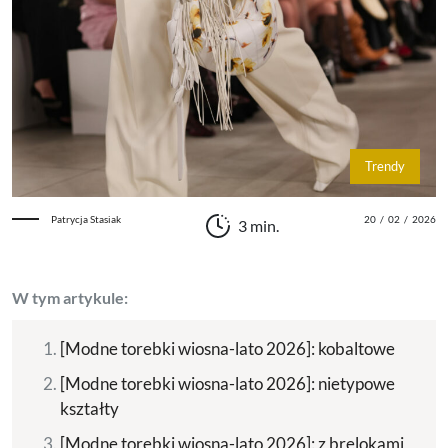
Trendy
Patrycja Stasiak
20
/
02
/
2026
3 min.
W tym artykule:
[Modne torebki wiosna-lato 2026]: kobaltowe
[Modne torebki wiosna-lato 2026]: nietypowe
kształty
[Modne torebki wiosna-lato 2026]: z brelokami