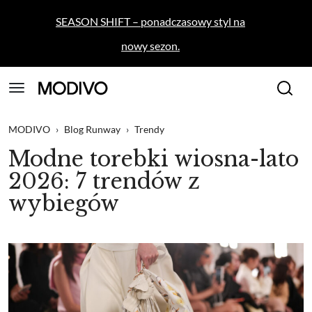
SEASON SHIFT – ponadczasowy styl na
nowy sezon.
MODIVO
›
Blog Runway
›
Trendy
Modne torebki wiosna-lato
2026: 7 trendów z
wybiegów