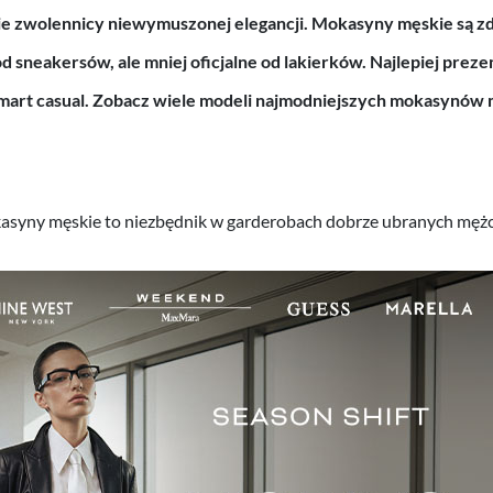
bie zwolennicy niewymuszonej elegancji. Mokasyny męskie są 
 sneakersów, ale mniej oficjalne od lakierków. Najlepiej prezen
mart casual. Zobacz wiele modeli najmodniejszych mokasynów 
okasyny męskie to niezbędnik w garderobach dobrze ubranych mężc