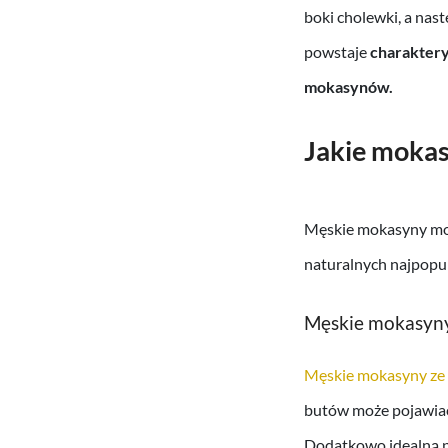
boki cholewki, a nas
powstaje
charaktery
mokasynów.
Jakie mokas
Męskie mokasyny moż
naturalnych najpopula
Męskie mokasyny 
Męskie mokasyny ze
butów może pojawiać 
Dodatkowo idealną p