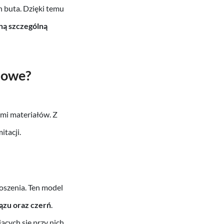
h buta. Dzięki temu
hą szczególną
zowe?
mi materiałów. Z
itacji.
noszenia. Ten model
rązu oraz czerń
.
cych się przy nich