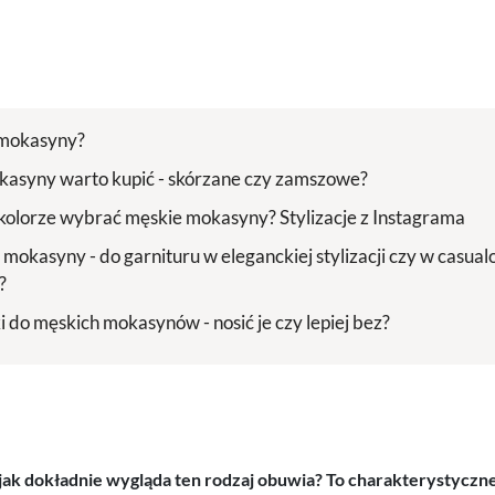
 mokasyny?
kasyny warto kupić - skórzane czy zamszowe?
kolorze wybrać męskie mokasyny? Stylizacje z Instagrama
ć mokasyny - do garnituru w eleganckiej stylizacji czy w casu
?
i do męskich mokasynów - nosić je czy lepiej bez?
 jak dokładnie wygląda ten rodzaj obuwia? To charakterystycz