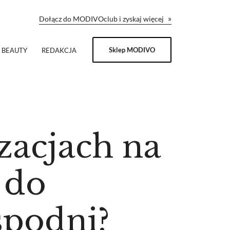
»
Dołącz do MODIVOclub i zyskaj więcej
Sklep MODIVO
BEAUTY
REDAKCJA
zacjach na
 do
spodni?