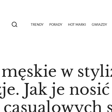
TRENDY
PORADY
HOT MARKI
GWIAZDY
ęskie w styli
e. Jak je nosić
i casualowych 