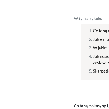
W tym artykule:
Co to są
Jakie mo
W jakim 
Jak nosi
zestawie
Skarpetk
Co to są mokasyny i