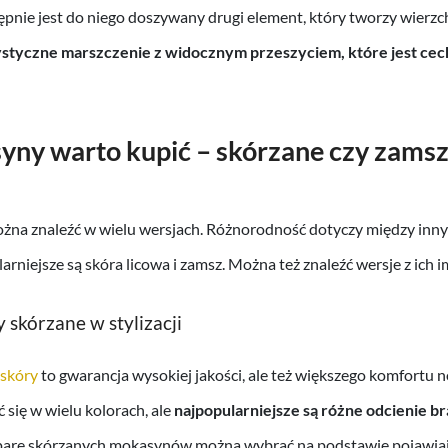
tępnie jest do niego doszywany drugi element, który tworzy wierzc
styczne marszczenie z widocznym przeszyciem, które jest cec
yny warto kupić – skórzane czy zams
na znaleźć w wielu wersjach. Różnorodność dotyczy między inny
rniejsze są skóra licowa i zamsz. Można też znaleźć wersje z ich im
skórzane w stylizacji
 skóry
to gwarancja wysokiej jakości, ale też większego komfortu 
się w wielu kolorach, ale
najpopularniejsze są różne odcienie b
arę skórzanych mokasynów można wybrać na podstawie pojawiają