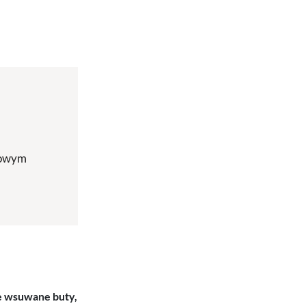
alowym
ne wsuwane buty,