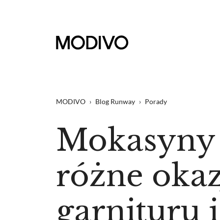
MODIVO
›
Blog Runway
›
Porady
Mokasyny m
różne okazj
garnituru 