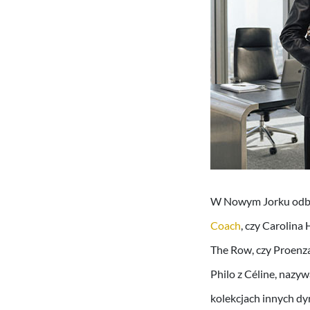
W Nowym Jorku odby
Coach
, czy Carolina
The Row, czy Proenza
Philo z Céline, nazy
kolekcjach innych d