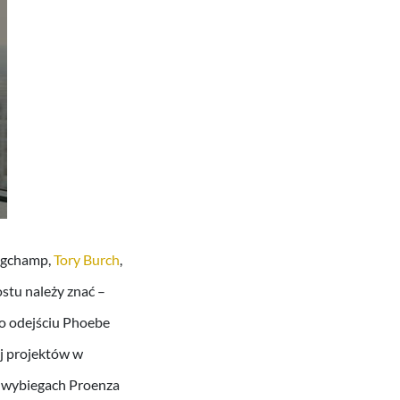
ngchamp,
Tory Burch
,
ostu należy znać –
Po odejściu Phoebe
ej projektów w
a wybiegach Proenza