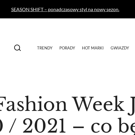
SEASON SHIFT – ponadczasowy styl na nowy sezon.
TRENDY
PORADY
HOT MARKI
GWIAZDY
Fashion Week J
 / 2021 – co 