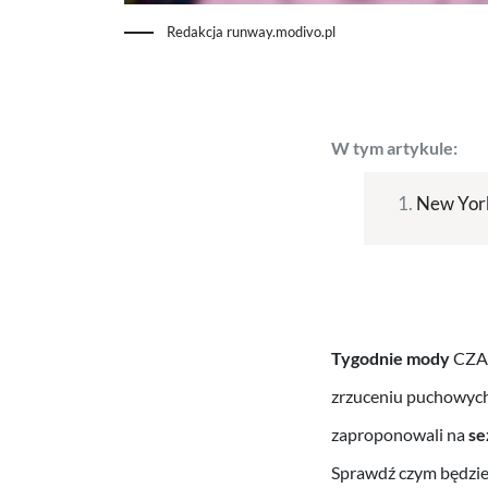
Redakcja runway.modivo.pl
W tym artykule:
New Yor
Tygodnie mody
CZAS
zrzuceniu puchowych
zaproponowali na
se
Sprawdź czym będzie