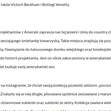
 także Victorii Beckham i Bottegi Venetty.
ojektantów z Ameryki zaprasza nas tej jesieni i zimy do country cl
zeszającego śmietankę towarzyską. Takie miejsca znajdują się poza
ią. Nawiązanie do luksusowego domku wiejskiego oraz kowbojskie
do historii projektanta. Jest on silnie zakorzeniony w amerykańskie
lat buduje swój amerykański sen.
 na Instagramie, że chciał swoją kolekcją pozwolić widzom „poczuć 
. Znalazły się w niej długie, plisowane spódnice zestawiane z mary
 dzianinowe sukienki oraz sukienki ze skóry. Kolekcja zawiera wie