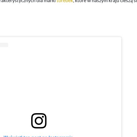
arakterystycznych dla marki
torebek
, które w naszym kraju cieszą 