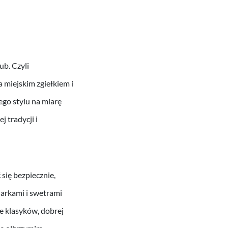
ub. Czyli
 miejskim zgiełkiem i
go stylu na miarę
j tradycji i
się bezpiecznie,
narkami i swetrami
le klasyków, dobrej