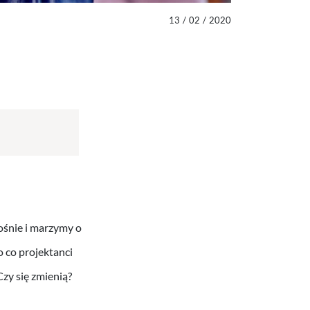
13
/
02
/
2020
ośnie i marzymy o
 co projektanci
Czy się zmienią?