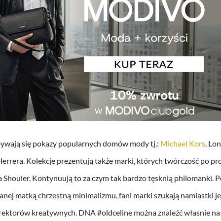
wają się pokazy popularnych domów mody tj.:
Michael Kors
, Lo
 Herrera. Kolekcje prezentują także marki, których twórczość po pr
 Shouler. Kontynuują to za czym tak bardzo tęsknią philomanki. 
wanej matką chrzestną minimalizmu, fani marki szukają namiastki j
yrektorów kreatywnych. DNA #oldceline można znaleźć własnie n