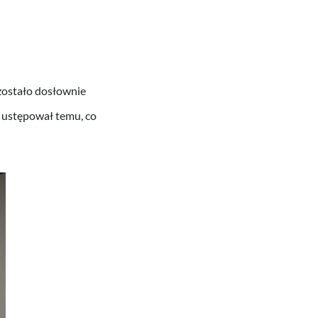
zostało dosłownie
e ustępował temu, co