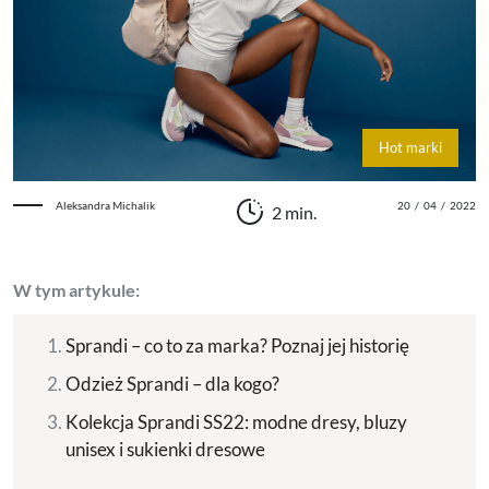
Hot marki
Aleksandra Michalik
20
/
04
/
2022
2 min.
W tym artykule:
Sprandi – co to za marka? Poznaj jej historię
Odzież Sprandi – dla kogo?
Kolekcja Sprandi SS22: modne dresy, bluzy
unisex i sukienki dresowe