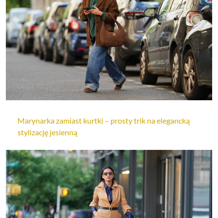
Marynarka zamiast kurtki – prosty trik na elegancką
stylizację jesienną