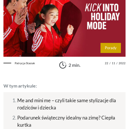
Porady
Patrycja Stasiak
22
/
11
/
2022
2 min.
W tym artykule:
Me and mini me – czyli takie same stylizacje dla
rodziców i dziecka
Podarunek świąteczny idealny na zimę? Ciepła
kurtka