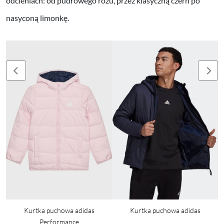
odcieniach: od pudrowego różu, przez klasyczną czerń po
nasyconą limonkę.
Kurtka puchowa adidas
Kurtka puchowa adidas
Performance