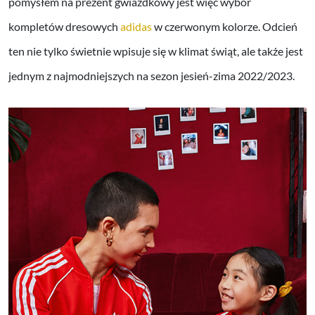
pomysłem na prezent gwiazdkowy jest więc wybór
kompletów dresowych
adidas
w czerwonym kolorze. Odcień
ten nie tylko świetnie wpisuje się w klimat świąt, ale także jest
jednym z najmodniejszych na sezon jesień-zima 2022/2023.