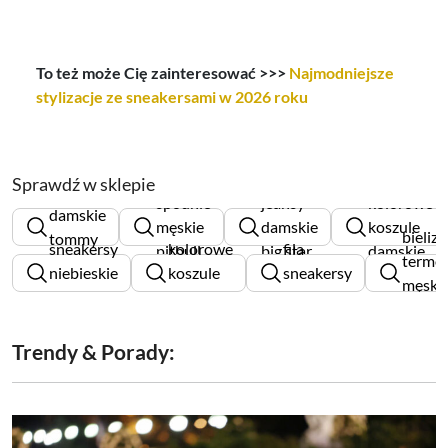
To też może Cię zainteresować >>>
Najmodniejsze
stylizacje ze sneakersami w 2026 roku
Sprawdź w sklepie
kurtki
spodnie
jeansy
kolorowe
damskie
męskie
damskie
koszule
bieliz
tommy
sneakersy
kolorowe
fila
pitbull
big star
damskie
termo
hilfiger
niebieskie
koszule
sneakersy
męska
damskie
damskie
damskie
brube
Trendy & Porady: