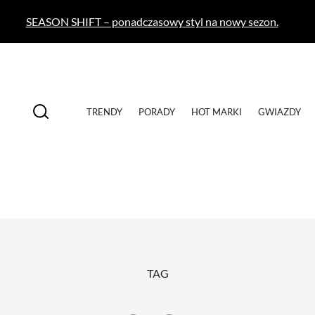
SEASON SHIFT – ponadczasowy styl na nowy sezon.
TRENDY
PORADY
HOT MARKI
GWIAZDY
TAG