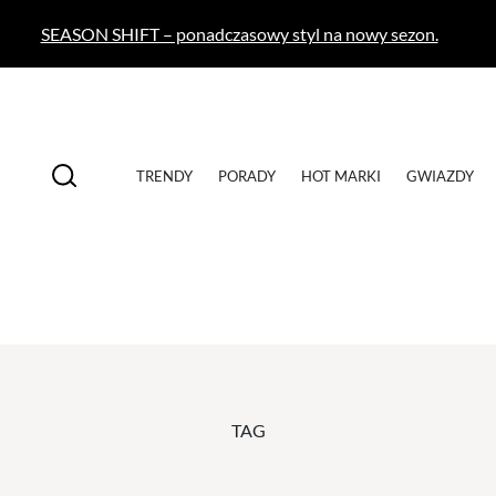
SEASON SHIFT – ponadczasowy styl na nowy sezon.
TRENDY
PORADY
HOT MARKI
GWIAZDY
TAG