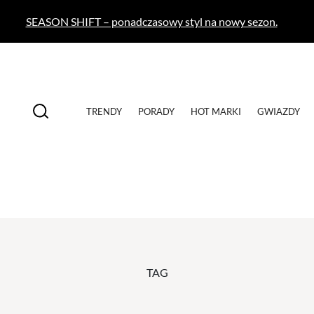
SEASON SHIFT – ponadczasowy styl na nowy sezon.
TRENDY
PORADY
HOT MARKI
GWIAZDY
TAG