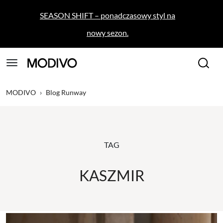
SEASON SHIFT – ponadczasowy styl na
nowy sezon.
MODIVO
›
Blog Runway
TAG
KASZMIR