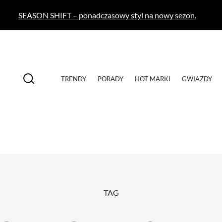
SEASON SHIFT – ponadczasowy styl na nowy sezon.
TRENDY
PORADY
HOT MARKI
GWIAZDY
TAG