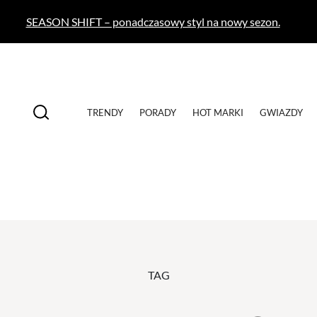
SEASON SHIFT – ponadczasowy styl na nowy sezon.
TRENDY
PORADY
HOT MARKI
GWIAZDY
TAG