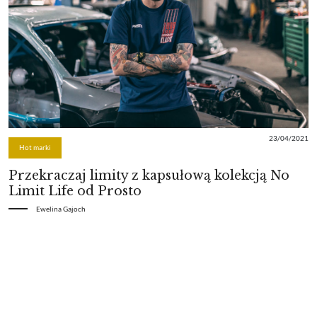
23/04/2021
Hot marki
Przekraczaj limity z kapsułową kolekcją No
Limit Life od Prosto
Ewelina Gajoch