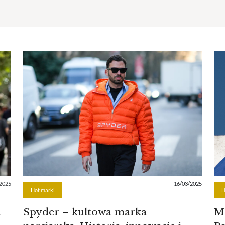
2025
16/03/2025
Hot marki
H
a
Spyder – kultowa marka
Ma