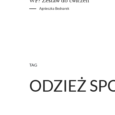
WF? Zestaw do ćwiczeń
Agnieszka Bednarek
TAG
ODZIEŻ S