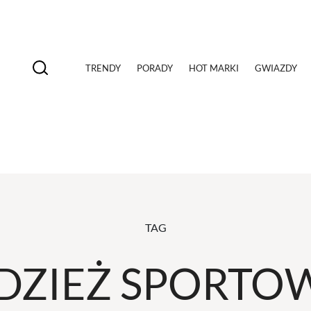
TRENDY
PORADY
HOT MARKI
GWIAZDY
TAG
DZIEŻ SPORTO