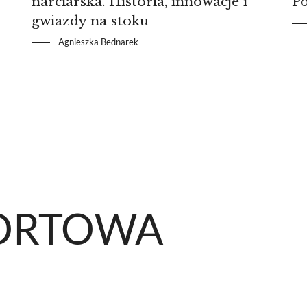
narciarska. Historia, innowacje i
Po
gwiazdy na stoku
Agnieszka Bednarek
PORTOWA