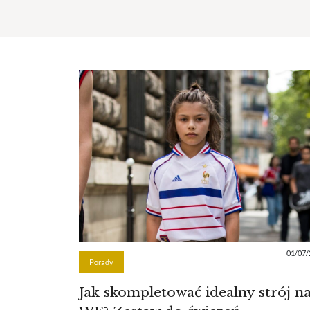
01/07/
Porady
Jak skompletować idealny strój n