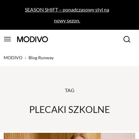
SEASON SHIFT – ponadczasowy styl na
nowy sezon.
MODIVO
›
Blog Runway
TAG
PLECAKI SZKOLNE