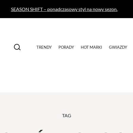
SEASON SHIFT – ponadczasowy styl na nowy sezon.
TRENDY
PORADY
HOT MARKI
GWIAZDY
TAG