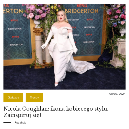
06/08/2024
Gwiazdy
Trendy
Nicola Coughlan: ikona kobiecego stylu.
Zainspiruj się!
Redakcja