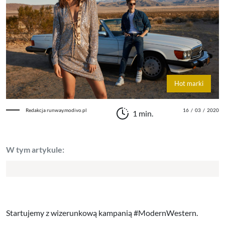
Hot marki
Redakcja runway.modivo.pl
16
/
03
/
2020
1 min.
W tym artykule:
Startujemy z wizerunkową kampanią #ModernWestern.