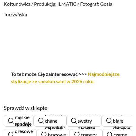
Kołtunowicz / Produkcja: ILMATIC / Fotograf: Gosia
Turczyńska
To też może Cię zainteresować >>>
Najmodniejsze
stylizacje ze sneakersami w 2026 roku
Sprawdź w sklepie
swetry
perfumy
czerwone
bluzki
męskie
chanel
swetry
białe
spodnie
tommy
spodnie
czarne
dresy
męskie
damskie
damskie
dresowe
hilfiger
brązowe
trapery
czarne