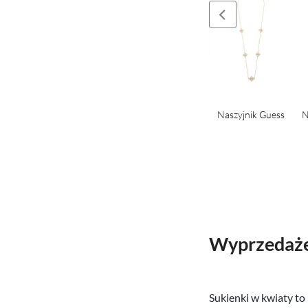
 daszkiem
Czapka z daszkiem
Czapka z daszkiem
Naszyjnik Guess
N
ess
Guess
Guess
Wyprzedaże 
Sukienki w kwiaty to