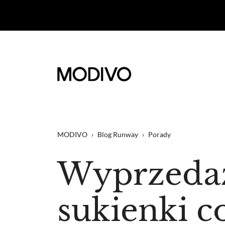
MODIVO
›
Blog Runway
›
Porady
Wyprzedaż
sukienki 