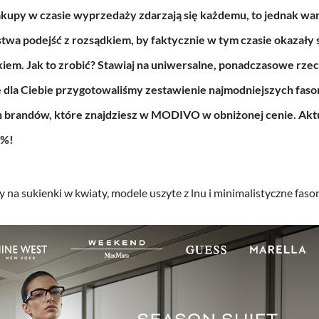
upy w czasie wyprzedaży zdarzają się każdemu, to jednak war
wa podejść z rozsądkiem, by faktycznie w tym czasie okazały s
em. Jak to zrobić? Stawiaj na uniwersalne, ponadczasowe rze
 dla Ciebie przygotowaliśmy zestawienie najmodniejszych fas
h brandów, które znajdziesz w MODIVO w obniżonej cenie. Akt
 %!
na sukienki w kwiaty, modele uszyte z lnu i minimalistyczne fasony