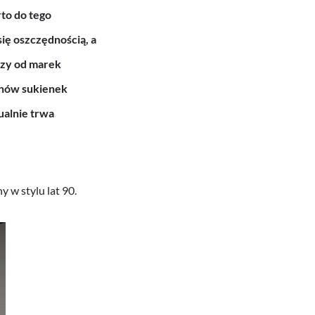
to do tego
ię oszczędnością, a
czy od marek
onów sukienek
ualnie trwa
 w stylu lat 90.