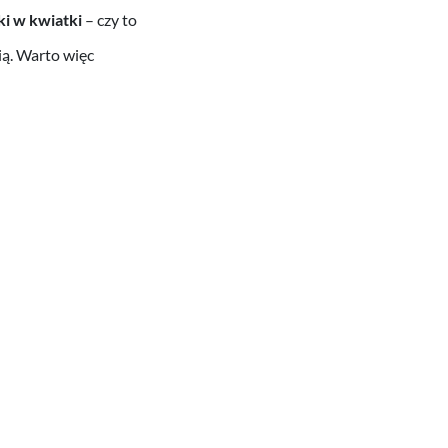
ki w kwiatki
– czy to
ią. Warto więc