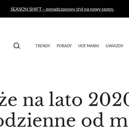
SEASON SHIFT – ponadczasowy styl na nowy sezon.
TRENDY
PORADY
HOT MARKI
GWIAZDY
e na lato 202
codzienne od m