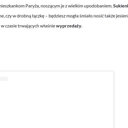
 mieszkankom Paryża, noszącym je z wielkim upodobaniem.
Sukien
ne, czy w drobną łączkę – będziesz mogła śmiało nosić także jesien
 w czasie trwających właśnie
wyprzedaży
.