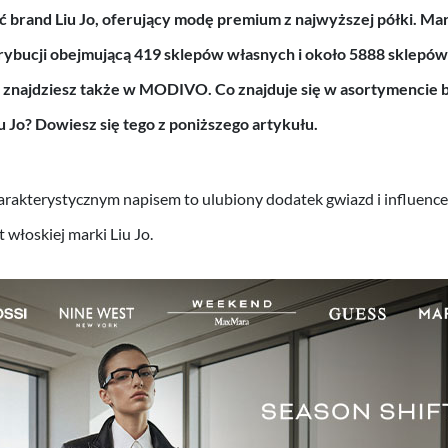
ć brand Liu Jo, oferujący modę premium z najwyższej półki. Ma
strybucji obejmującą 419 sklepów własnych i około 5888 sklepó
o znajdziesz także w MODIVO. Co znajduje się w asortymencie b
u Jo
? Dowiesz się tego z poniższego artykułu.
arakterystycznym napisem to ulubiony dodatek gwiazd i influencer
 włoskiej marki Liu Jo.