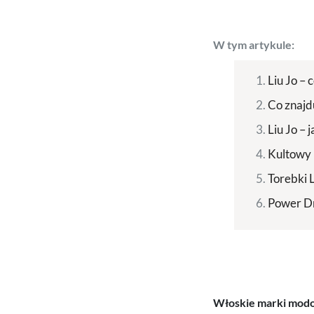
W tym artykule:
Liu Jo – 
Co znajd
Liu Jo – 
Kultowy 
Torebki 
Power Dr
Włoskie marki modow