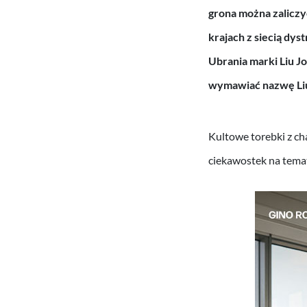
grona można zaliczy
krajach z siecią dy
Ubrania marki Liu J
wymawiać nazwę
Li
Kultowe torebki z ch
ciekawostek na temat