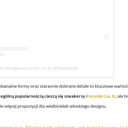
st udostępniony przez Liu Jo (@liujoglobal)
ebanalne formy oraz starannie dobrane detale to kluczowe wartoś
ególną popularnością cieszą się sneakersy i
torebki Liu Jo
, ale 
ie więcej propozycji dla wielbicielek włoskiego designu.
ainteresować: Włoskie marki odzieżowe, czyli moda luksusowa 