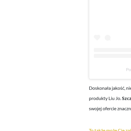
Po
Doskonała jakość, ni
produkty Liu Jo.
Szcz
swojej ofercie znaczn
To także może Cię z