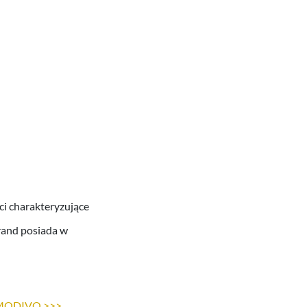
ci charakteryzujące
brand posiada w
na MODIVO >>>