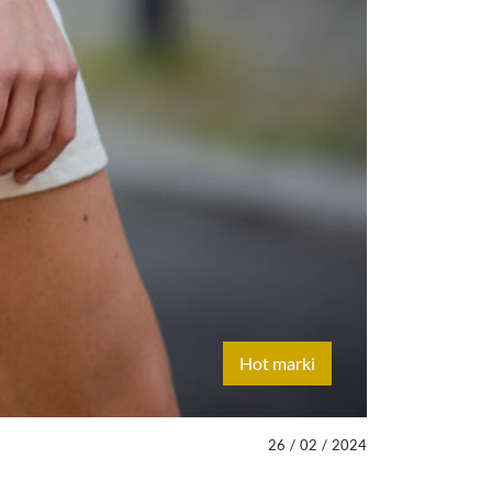
Hot marki
26
/
02
/
2024