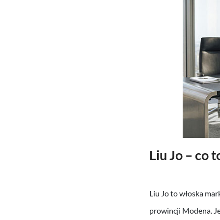
Liu Jo
–
co t
Liu Jo to włoska mar
prowincji Modena. J