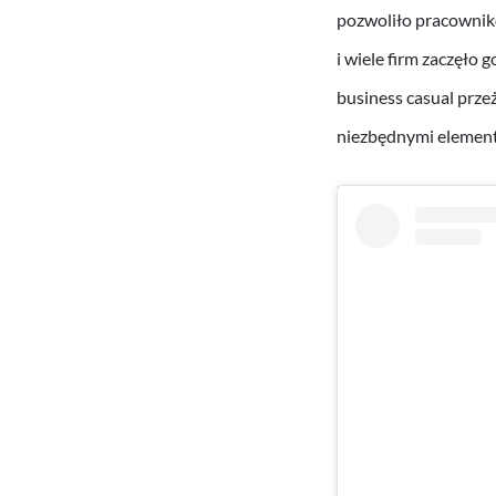
pozwoliło pracowniko
i wiele firm zaczęło
business casual przeż
niezbędnymi element