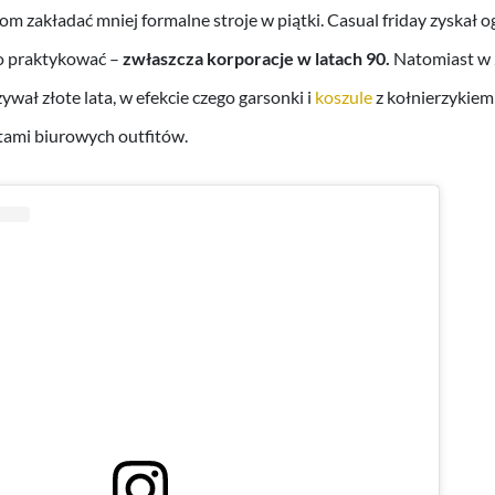
m zakładać mniej formalne stroje w piątki. Casual friday zyskał
 go praktykować –
zwłaszcza korporacje w latach 90.
Natomiast w 
ywał złote lata, w efekcie czego garsonki i
koszule
z kołnierzykiem 
ami biurowych outfitów.