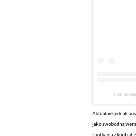
Post udost
Aktualnie jednak bus
jako swobodną wersj
spotkania z kontrahe