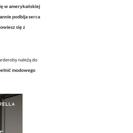
się w amerykańskiej
annie podbija serca
Dowiesz się z
arderoby należą do
opełnić modowego