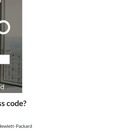
ss code?
 Hewlett-Packard