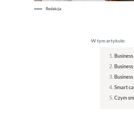
Redakcja
W tym artykule:
Business
Business
Business 
Smart ca
Czym smar