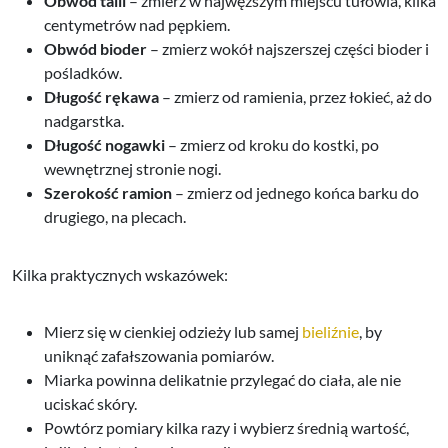
Obwód talii
– zmierz w najwęższym miejscu tułowia, kilka
centymetrów nad pępkiem.
Obwód bioder
– zmierz wokół najszerszej części bioder i
pośladków.
Długość rękawa
– zmierz od ramienia, przez łokieć, aż do
nadgarstka.
Długość nogawki
– zmierz od kroku do kostki, po
wewnętrznej stronie nogi.
Szerokość ramion
– zmierz od jednego końca barku do
drugiego, na plecach.
Kilka praktycznych wskazówek:
Mierz się w cienkiej odzieży lub samej
bieliźnie
, by
uniknąć zafałszowania pomiarów.
Miarka powinna delikatnie przylegać do ciała, ale nie
uciskać skóry.
Powtórz pomiary kilka razy i wybierz średnią wartość,