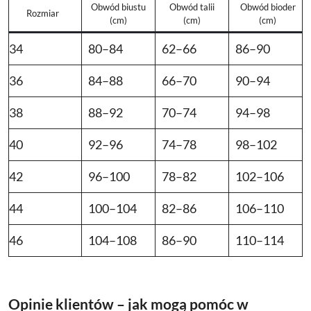
Obwód biustu
Obwód talii
Obwód bioder
Rozmiar
(cm)
(cm)
(cm)
34
80–84
62–66
86–90
36
84–88
66–70
90–94
38
88–92
70–74
94–98
40
92–96
74–78
98–102
42
96–100
78–82
102–106
44
100–104
82–86
106–110
46
104–108
86–90
110–114
Opinie klientów – jak mogą pomóc w