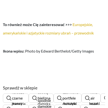
To również może Cię zainteresować >>>
Europejskie,
amerykańskie i azjatyckie rozmiary ubrań – przewodnik
Ikona wpisu:
Photo by Edward Berthelot/Getty Images
Sprawdź w sklepie
kalosze
esotiq
czerwone
nike
czarne
bielizna
portfele
air
spodnie
jeansy
kolczyki
kozaki
damskie
damska
damskie
max
damskie