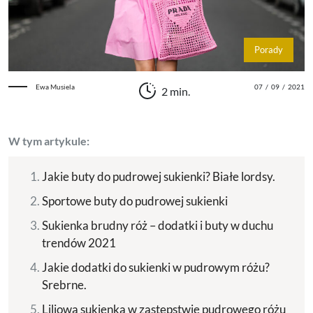
Porady
Ewa Musiela
07
/
09
/
2021
2 min.
W tym artykule:
Jakie buty do pudrowej sukienki? Białe lordsy.
Sportowe buty do pudrowej sukienki
Sukienka brudny róż – dodatki i buty w duchu
trendów 2021
Jakie dodatki do sukienki w pudrowym różu?
Srebrne.
Liliowa sukienka w zastępstwie pudrowego różu