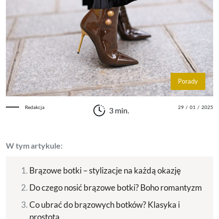
Porady
Redakcja
29
/
01
/
2025
3 min.
W tym artykule:
Brązowe botki – stylizacje na każdą okazję
Do czego nosić brązowe botki? Boho romantyzm
Co ubrać do brązowych botków? Klasyka i
prostota