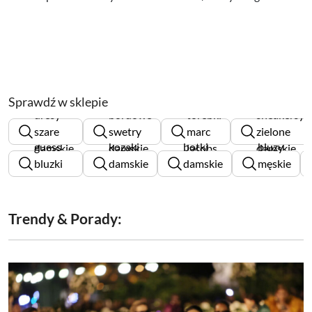
Sprawdź w sklepie
dresy
bordowe
torebki
sneakersy
szare
swetry
marc
zielone
guess
kozaki
botki
bluzy
damskie
damskie
jacobs
damskie
bluzki
damskie
damskie
męskie
damskie
rieker
deezee
pitbull
Trendy & Porady: