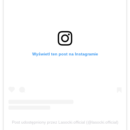
Wyświetl ten post na Instagramie
Post udostępniony przez Lasocki.official (@lasocki.official)