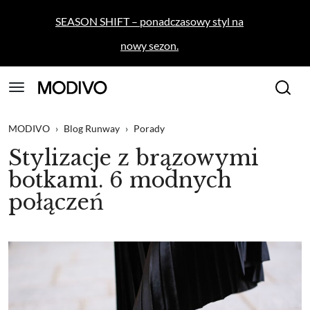
SEASON SHIFT – ponadczasowy styl na
nowy sezon.
MODIVO
›
Blog Runway
›
Porady
Stylizacje z brązowymi
botkami. 6 modnych
połączeń