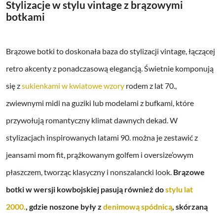
Stylizacje w stylu vintage z brązowymi
botkami
Brązowe botki to doskonała baza do stylizacji vintage, łączącej
retro akcenty z ponadczasową elegancją. Świetnie komponują
się z
sukienkami w kwiatowe wzory
rodem z lat 70.,
zwiewnymi midi na guziki lub modelami z bufkami, które
przywołują romantyczny klimat dawnych dekad. W
stylizacjach inspirowanych latami 90. można je zestawić z
jeansami mom fit, prążkowanym golfem i oversize’owym
płaszczem, tworząc klasyczny i nonszalancki look.
Brązowe
botki w wersji kowbojskiej pasują również do
stylu lat
2000.
, gdzie noszone były z
denimową spódnicą
, skórzaną