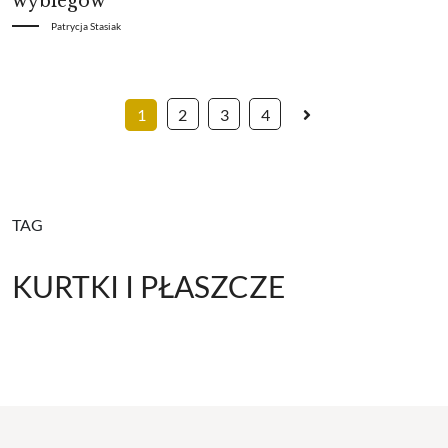
wybiegów
Patrycja Stasiak
1
2
3
4
TAG
KURTKI I PŁASZCZE