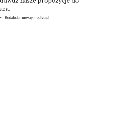
prawdź nasze propozycje do
ura.
Redakcja runway.modivo.pl