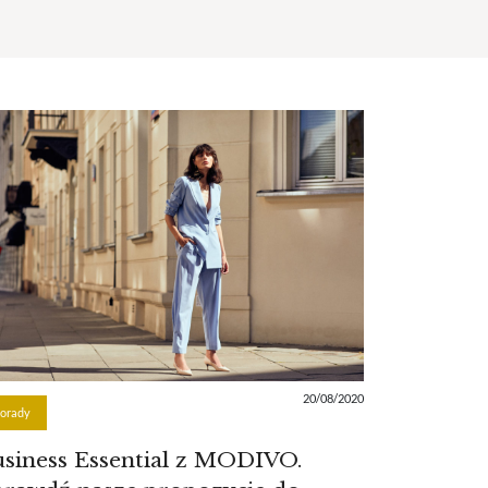
20/08/2020
orady
siness Essential z MODIVO.