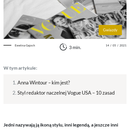
Gwiazdy
Ewelina Gajoch
14
/
05
/
2021
3 min.
W tym artykule:
Anna Wintour – kim jest?
Styl redaktor naczelnej Vogue USA – 10 zasad
Jedni nazywają ją ikoną stylu, inni legendą, a jeszcze inni