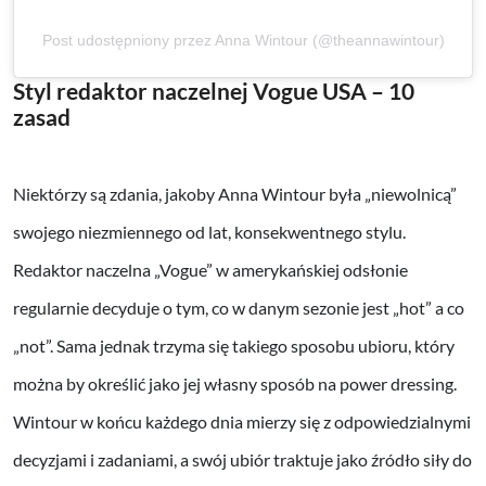
Post udostępniony przez Anna Wintour (@theannawintour)
Styl redaktor naczelnej Vogue USA – 10
zasad
Niektórzy są zdania, jakoby Anna Wintour była „niewolnicą”
swojego niezmiennego od lat, konsekwentnego stylu.
Redaktor naczelna „Vogue” w amerykańskiej odsłonie
regularnie decyduje o tym, co w danym sezonie jest „hot” a co
„not”. Sama jednak trzyma się takiego sposobu ubioru, który
można by określić jako jej własny sposób na power dressing.
Wintour w końcu każdego dnia mierzy się z odpowiedzialnymi
decyzjami i zadaniami, a swój ubiór traktuje jako źródło siły do