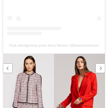
Post udostępniony przez Anna Wintour (@theannawintour)