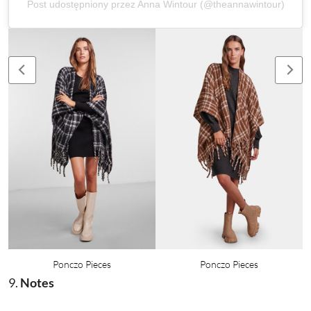
Post udostępniony przez Anna Wintour (@theannawintour)
Ponczo Pieces
Ponczo Pieces
9.
Notes