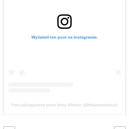
Wyświetl ten post na Instagramie.
Post udostępniony przez Anna Wintour (@theannawintour)