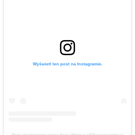
Wyświetl ten post na Instagramie.
Post udostępniony przez Anna Wintour (@theannawintour)