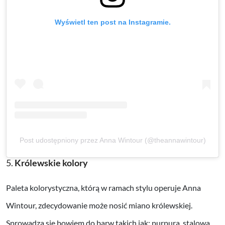
Wyświetl ten post na Instagramie.
Post udostępniony przez Anna Wintour (@theannawintour)
5.
Królewskie kolory
Paleta kolorystyczna, którą w ramach stylu operuje Anna
Wintour, zdecydowanie może nosić miano królewskiej.
Sprowadza się bowiem do barw takich jak: purpura, stalowa