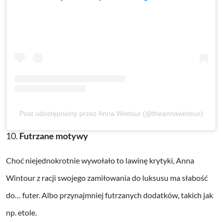
Post udostępniony przez Anna Wintour (@theannawintour)
10.
Futrzane motywy
Choć niejednokrotnie wywołało to lawinę krytyki, Anna
Wintour z racji swojego zamiłowania do luksusu ma słabość
do… futer. Albo przynajmniej futrzanych dodatków, takich jak
np. etole.