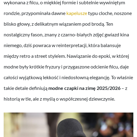
wykonana z filcu, o miękkiej formie i subtelnie wywiniętym
rondzie, przypominała dawne
kapelusze
typu cloche, noszone
blisko głowy, z delikatnym wiązaniem pod brodą. Ten
nostalgiczny fason, znany z czarno-białych zdjęć gwiazd kina
niemego, dziś powraca w reinterpretacji, która balansuje
między retro a street style’em. Nawiązanie do epoki, w której
modne były krótkie fryzury i przygaszone odcienie filcu, daje
całości wyjątkową lekkość i niedosłowną elegancję. To właśnie
takie detale definiują
modne czapki na zimę 2025/2026
– z
historią w tle, ale z myślą o współczesnej dziewczynie.