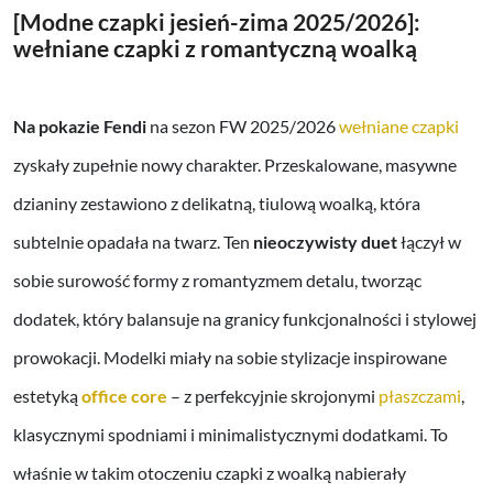
[Modne czapki jesień-zima 2025/2026]:
wełniane czapki z romantyczną woalką
Na pokazie Fendi
na sezon FW 2025/2026
wełniane czapki
zyskały zupełnie nowy charakter. Przeskalowane, masywne
dzianiny zestawiono z delikatną, tiulową woalką, która
subtelnie opadała na twarz. Ten
nieoczywisty duet
łączył w
sobie surowość formy z romantyzmem detalu, tworząc
dodatek, który balansuje na granicy funkcjonalności i stylowej
prowokacji. Modelki miały na sobie stylizacje inspirowane
estetyką
office core
– z perfekcyjnie skrojonymi
płaszczami
,
klasycznymi spodniami i minimalistycznymi dodatkami. To
właśnie w takim otoczeniu czapki z woalką nabierały