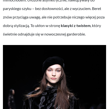
paryskiego szyku – bez dosłowności, ale z wyczuciem. Beret
znów przyciąga uwagę, ale nie potrzebuje niczego więcej poza
dobrą stylizacją. To ukłon w stronę
klasyki z twistem
, który
świetnie odnajduje się w nowoczesnej garderobie.