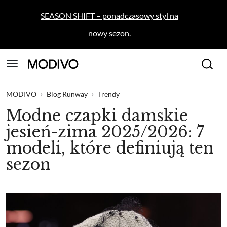
SEASON SHIFT – ponadczasowy styl na
nowy sezon.
MODIVO
›
Blog Runway
›
Trendy
Modne czapki damskie
jesień-zima 2025/2026: 7
modeli, które definiują ten
sezon