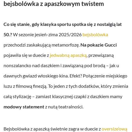
bejsbolówka z apaszkowym twistem
Co się stanie, gdy klasyka sportu spotka się z nostalgią lat
50.?
W sezonie jesień-zima 2025/2026
bejsbolówka
przechodzi zaskakującą metamorfozę.
Na pokazie Gucci
pojawiła się w duecie z
jedwabną apaszką
, przewiązaną
nonszalancko nad daszkiem i zawiązaną pod brodą – jak u
dawnych gwiazd włoskiego kina. Efekt? Połączenie miejskiego
luzu z filmową finezją. To jeden z tych dodatków, który zmienia
całą stylizację – zamiast klasycznej czapki z daszkiem mamy
modowy statement
z nutą teatralności.
Bejsbolówka z apaszką świetnie zagra w duecie z
oversize’ową