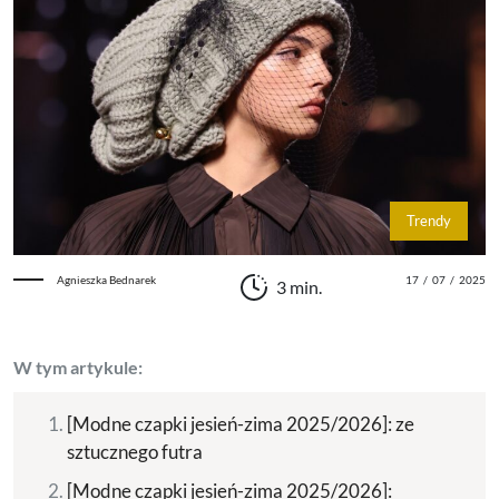
Trendy
Agnieszka Bednarek
17
/
07
/
2025
3 min.
W tym artykule:
[Modne czapki jesień-zima 2025/2026]: ze
sztucznego futra
[Modne czapki jesień-zima 2025/2026]: