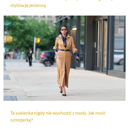
stylizację jesienną
Ta sukienka nigdy nie wychodzi z mody. Jak nosić
szmizjerkę?