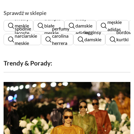
Sprawdź w sklepie
dresy
swetry
trampki
bluzy
męskie
męskie
białe
damskie
spodnie
perfumy
adidas
legginsy
bordow
lacoste
męskie
adidas
narciarskie
carolina
originals
damskie
kurtki
męskie
herrera
adidas
damskie
rossignol
męskie
Trendy & Porady: