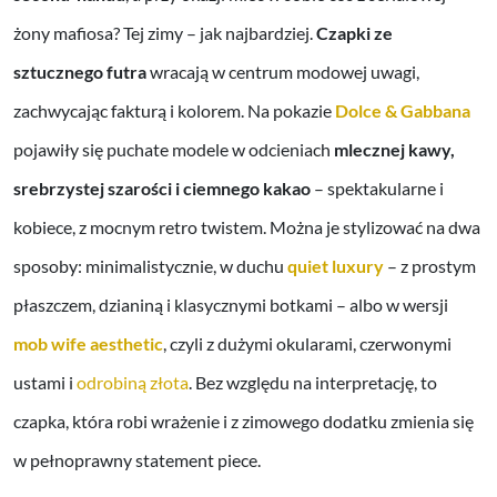
żony mafiosa? Tej zimy – jak najbardziej.
Czapki ze
sztucznego futra
wracają w centrum modowej uwagi,
zachwycając fakturą i kolorem. Na pokazie
Dolce & Gabbana
pojawiły się puchate modele w odcieniach
mlecznej kawy,
srebrzystej szarości i ciemnego kakao
– spektakularne i
kobiece, z mocnym retro twistem. Można je stylizować na dwa
sposoby: minimalistycznie, w duchu
quiet luxury
– z prostym
płaszczem, dzianiną i klasycznymi botkami – albo w wersji
mob wife aesthetic
, czyli z dużymi okularami, czerwonymi
ustami i
odrobiną złota
. Bez względu na interpretację, to
czapka, która robi wrażenie i z zimowego dodatku zmienia się
w pełnoprawny statement piece.