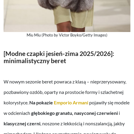
Miu Miu (Photo by Victor Boyko/Getty Images)
[Modne czapki jesień-zima 2025/2026]:
minimalistyczny beret
W nowym sezonie beret powraca z klasą – nieprzerysowany,
pozbawiony ozdób, oparty na prostocie formy i szlachetnej
kolorystyce.
Na pokazie
Emporio Armani
pojawiły się modele
w odcieniach
głębokiego granatu, nasyconej czerwieni
i
klasycznej czerni
, noszone z lekkością i nonszalancją, jakby
mimochodem. Ułożone asymetrycznie, nawiązywały do