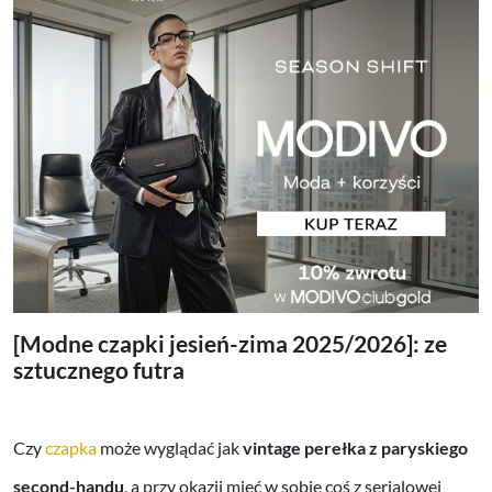
[Modne czapki jesień-zima 2025/2026]: ze
sztucznego futra
Czy
czapka
może wyglądać jak
vintage perełka z paryskiego
second-handu
, a przy okazji mieć w sobie coś z serialowej