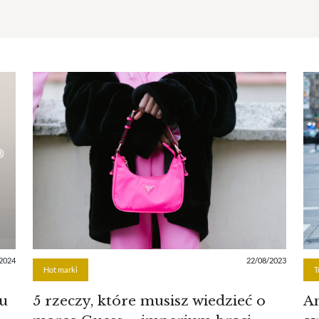
2024
22/08/2023
Hot marki
T
u
5 rzeczy, które musisz wiedzieć o
Am