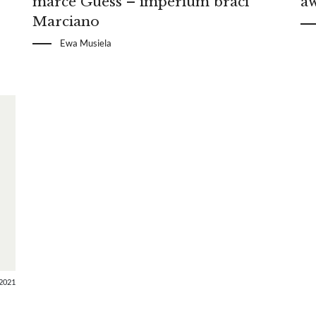
marce Guess – imperium braci
a
Marciano
Ewa Musiela
2021